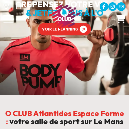
REPENSEZ VOTRE VIE
& JETEZ-VOUS À L'O
VOIR LE PLANNING
O CLUB Atlantides Espace Forme
:
votre salle de sport sur Le Mans