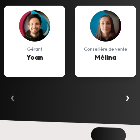
Gérant
Conseillère de vente
Yoan
Mélina
‹
›