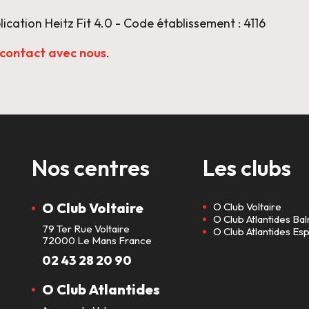
cation Heitz Fit 4.0 - Code établissement : 4116
contact avec nous
.
Nos centres
Les clubs
O Club Voltaire
O Club Voltaire
O Club Atlantides Ba
79 Ter Rue Voltaire
O Club Atlantides E
72000 Le Mans France
02 43 28 20 90
O Club Atlantides