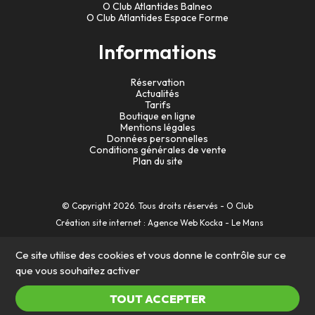
O Club Atlantides Balneo
Le nombre de participants étant limité, il est fortement
O Club Atlantides Espace Forme
recommandé de
réserver votre place
. Pour plus
d’informations, contactez votre club via la page
contact O
Informations
Club Le Mans
ou rapprochez-vous de l’accueil.
Réservation
Actualités
Tarifs
Boutique en ligne
Mentions légales
Données personnelles
Conditions générales de vente
Plan du site
© Copyright
2026
. Tous droits réservés - O Club
Création site internet : Agence Web Kocka - Le Mans
Ce site utilise des cookies et vous donne le contrôle sur ce
que vous souhaitez activer
TOUT ACCEPTER